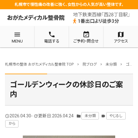
札幌市で慢性痛の改善に強く、女性からの人気が高い整体です。
menu
phone
event_available
map
MENU
電話する
ご予約・問合せ
アクセス
札幌市の整体 おがたメディカル整骨院 TOP
院ブログ
未分類
ゴールデンウィークの休診日のご案内
chevron_right
chevron_right
chevron_right
ゴールデンウィークの休診日のご案
内
2026.04.30
-
更新日:2026.04.24
未分類
やじるし
query_builder
update
folder
label
から