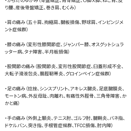
・からだのゆがみ（骨盤矯正、背骨矯正、Ｏ脚Ｘ脚、ねこ背、反
り腰、産後骨盤矯正、巻き肩、むくみ）
・肩の痛み（五十肩、拘縮肩、腱板損傷、野球肩、インピンジメ
ント症候群）
・膝の痛み（変形性膝関節症、ジャンパー膝、オスグットシュラ
ッター病、タナ障害、半月板損傷）
・股関節の痛み（股関節炎、変形性股関節症、臼蓋形成不全、
大転子滑液包炎、腸脛靭帯炎、グロインペイン症候群）
・足の痛み（捻挫、シンスプリント、アキレス腱炎、足底腱膜炎、
モートン病、外反母趾、肉離れ、有痛性外脛骨、三角骨障害、か
かと痛）
・手の痛み（外側上顆炎、テニス肘、ゴルフ肘、腱鞘炎、バネ指、
ドケルバン、突き指、手根管症候群、TFCC損傷、肘内障）