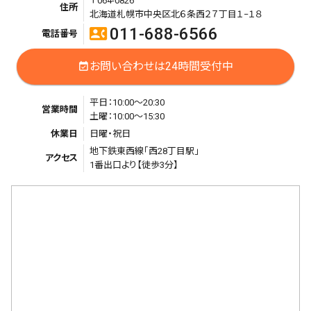
〒064-0826
住所
北海道札幌市中央区北６条西２７丁目１−１８
011-688-6566
contact_phone
電話番号
お問い合わせは24時間受付中
event_available
平日：10:00〜20:30
営業時間
土曜：10:00〜15:30
休業日
日曜・祝日
地下鉄東西線「西28丁目駅」
アクセス
1番出口より【徒歩3分】