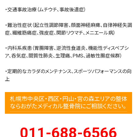
・交通事故治療（ムチウチ、事故後遺症）
・難治性症状（起立性調節障害、顔面神経麻痺、自律神経失調
症、繊維筋痛症、強皮症、関節リウマチ、メニエール病）
・内科系疾患（胃腸障害、逆流性食道炎、機能性ディスペプシ
ア、呑気症、間質性肺炎、生理痛、PMS、過敏性腸症候群）
・定期的なカラダのメンテナンス、スポーツパフォーマンスの向
上
札幌市中央区・西区・円山・宮の森エリアの整体
ならおがたメディカル整骨院にご相談ください。
011-688-6566