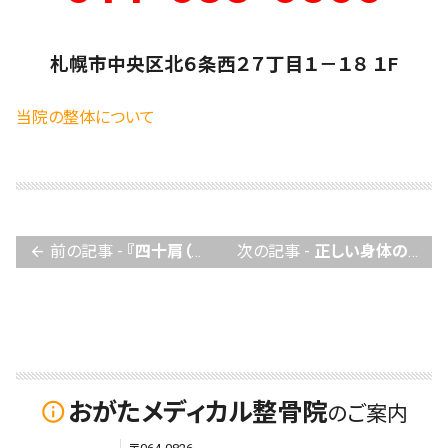
札幌市中央区北６条西２７丁目１－１８ １F
当院の整体について
前の記事 -
『四十肩（五十肩）』 肩から背中にかけての痛み
次の記事 -
正しい身体の使い方エクササイズ・指導
arrow_back
おがたメディカル整骨院
info_outline
のご案内