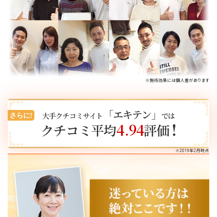
※施術効果には個人差があります
「エキテン」
大手クチコミサイト
では
さらに!
!
4.94
クチコミ平均
評価
※2019年2月時点