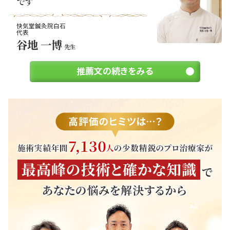
です
快気堂鍼灸院白石
代表
谷地 一博
先生
推薦文の続きをみる