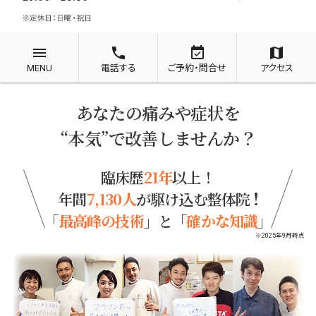
menu
phone
event_available
map
MENU
電話する
ご予約・問合せ
アクセス
あなたの痛みや症状を
“本気”で改善しませんか？
臨床歴
21年
以上！
!
年間
7,130人
が駆け込む整体院
「
最高峰の技術
」
と
「
確かな知識
」
※2025年9月時点