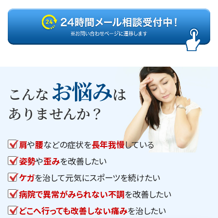
お悩み
こんな
は
ありませんか？
肩
や
腰
などの症状を
長年我慢
している
姿勢
や
歪み
を改善したい
ケガ
を治して元気にスポーツを続けたい
病院で異常がみられない不調
を改善したい
どこへ行っても改善しない痛み
を治したい