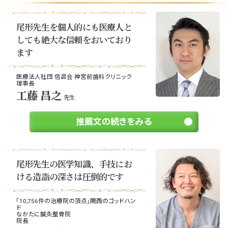
尾形先生を個人的にも医療人と
しても絶大な信頼をおいており
ます
医療法人社団 信昌会 神宮前歯科クリニック
理事長
工藤 昌之
先生
推薦文の続きをみる
尾形先生の医学知識、手技にお
ける造詣の深さは圧倒的です
「10,756件の治療院の頂点」関西のゴッドハン
ド
なかたに鍼灸整骨院
院長