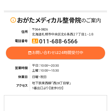
おがたメディカル整骨院
info_outline
のご案内
〒064-0826
住所
北海道札幌市中央区北６条西２７丁目１−１８
011-688-6566
contact_phone
電話番号
お問い合わせは24時間受付中
event_available
平日：10:00〜20:30
営業時間
土曜：10:00〜15:30
休業日
日曜・祝日
地下鉄東西線「西28丁目駅」
アクセス
1番出口より【徒歩3分】