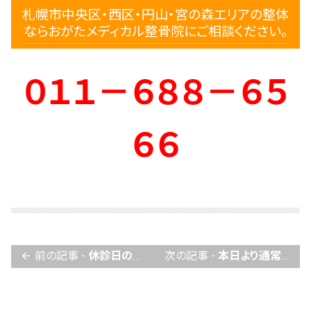
札幌市中央区・西区・円山・宮の森エリアの整体
ならおがたメディカル整骨院にご相談ください。
０１１－６８８－６５
６６
前の記事 -
休診日のお知らせ
次の記事 -
本日より通常営業です
arrow_back