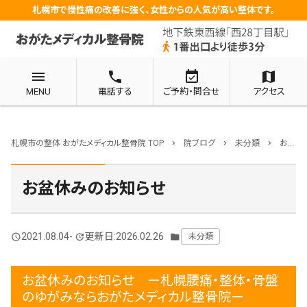
札幌市で慢性痛の改善に強く、女性からの人気が高い整体です。
menu
phone
event_available
map
MENU
電話する
ご予約・問合せ
アクセス
札幌市の整体 おがたメディカル整骨院 TOP
院ブログ
未分類
お盆休みのお知らせ
chevron_right
chevron_right
chevron_right
お盆休みのお知らせ
2021.08.04
-
更新日:2026.02.26
未分類
query_builder
update
folder
お盆休みのお知らせ ー札幌腰痛・整体・骨盤
のゆがみならおがたメディカル整骨院ー