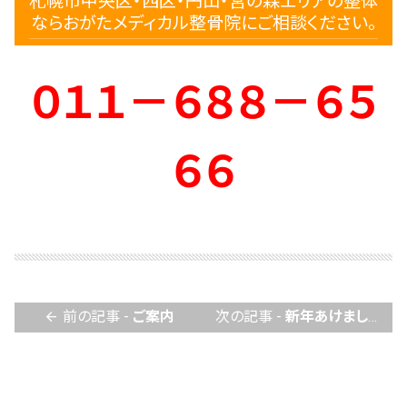
札幌市中央区・西区・円山・宮の森エリアの整体
ならおがたメディカル整骨院にご相談ください。
０１１－６８８－６５
６６
前の記事 -
ご案内
次の記事 -
新年あけましておめでとうございます。
arrow_back