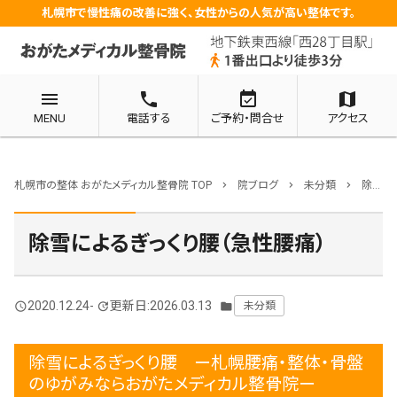
札幌市で慢性痛の改善に強く、女性からの人気が高い整体です。
menu
phone
event_available
map
MENU
電話する
ご予約・問合せ
アクセス
札幌市の整体 おがたメディカル整骨院 TOP
院ブログ
未分類
除雪によるぎっくり腰（急性腰痛）
chevron_right
chevron_right
chevron_right
除雪によるぎっくり腰（急性腰痛）
2020.12.24
-
更新日:2026.03.13
未分類
query_builder
update
folder
除雪によるぎっくり腰 ー札幌腰痛・整体・骨盤
のゆがみならおがたメディカル整骨院ー