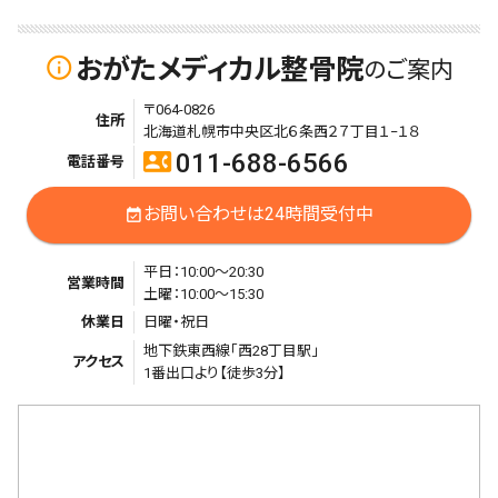
おがたメディカル整骨院
info_outline
のご案内
〒064-0826
住所
北海道札幌市中央区北６条西２７丁目１−１８
011-688-6566
contact_phone
電話番号
お問い合わせは24時間受付中
event_available
平日：10:00〜20:30
営業時間
土曜：10:00〜15:30
休業日
日曜・祝日
地下鉄東西線「西28丁目駅」
アクセス
1番出口より【徒歩3分】