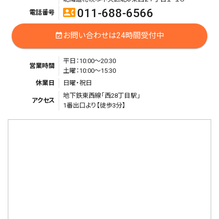
011-688-6566
contact_phone
電話番号
お問い合わせは24時間受付中
event_available
平日：10:00〜20:30
営業時間
土曜：10:00〜15:30
休業日
日曜・祝日
地下鉄東西線「西28丁目駅」
アクセス
1番出口より【徒歩3分】