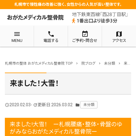
札幌市で慢性痛の改善に強く、女性からの人気が高い整体です。
menu
phone
event_available
map
MENU
電話する
ご予約・問合せ
アクセス
札幌市の整体 おがたメディカル整骨院 TOP
院ブログ
未分類
来ました！大雪！
chevron_right
chevron_right
chevron_right
来ました！大雪！
2020.02.03
-
更新日:2026.03.02
未分類
query_builder
update
folder
来ました!大雪！ ー札幌腰痛・整体・骨盤のゆ
がみならおがたメディカル整骨院ー