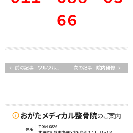
６６
前の記事 -
ツルツル路面に注意！！
次の記事 -
院内研修
arrow_back
arrow_forward
おがたメディカル整骨院
info_outline
のご案内
〒064-0826
住所
北海道札幌市中央区北６条西２７丁目１−１８